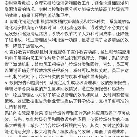
实时查看数据，合理安排垃圾清运和回收工作，避免垃圾桶满溢和
资源浪费的情况。实时监控和数据分析功能极大地提高了垃圾管理
的效率，确保了环境的整洁和卫生。
3. 智能化清运安排 根据垃圾桶的填满情况和垃圾种类，系统能够智
能化地安排清运路线和时间，优化清运效率。通过减少不必要的清
运次数和缩短清运路线，系统不仅节约了人力和时间成本，还降低
了碳排放。物业管理团队利用这一功能，显著提高了垃圾清运的效
率，降低了运营成本。
4. 宣传教育和激励机制 系统配备了宣传教育功能，通过移动端应用
和电子屏幕向员工宣传垃圾分类知识和环保理念。同时，系统还设
置了激励机制，鼓励员工积极参与垃圾分类和回收。例如，员工可
以通过正确分类投放垃圾获得积分，积分可以兑换奖励。员工在这
一机制的激励下，垃圾分类的参与度和准确性显著提高。
5. 数据报告和趋势分析 系统定期生成垃圾管理和回收的数据报告，
详细记录各类垃圾的产生量和回收情况。通过数据报告和趋势分
析，物业管理团队可以了解垃圾管理的效果和问题，及时调整管理
策略。这些数据报告为物业管理提供了科学依据，支持了更精准的
决策和管理。
系统的实际应用效果 高效垃圾管理和回收系统的应用取得了显著成
效。首先，智能垃圾分类和回收设备的应用，使得垃圾分类的准确
率大幅提升，减少了混合垃圾对环境的污染。其次，实时监控和智
能化清运安排，极大地提高了垃圾清运的效率，降低了管理成本。