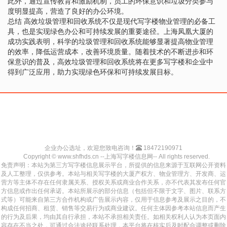
此外，通过宣传教育和激励机制，员工的环保意识和垃圾分类参与
度明显提高，营造了良好的办公环境。
总结 高效垃圾管理和回收系统不仅是现代写字楼物业管理的必备工
具，也是实现绿色办公和可持续发展的重要途径。上海凤凰大厦的
成功实践表明，科学的垃圾管理和回收系统能够显著提高物业管理
的效率，降低运营成本，改善环境质量。随着技术的不断进步和环
保意识的普及，高效垃圾管理和回收系统将在更多写字楼和企业中
得到广泛应用，助力实现绿色环保和可持续发展目标。
企业办公选址，欢迎您致电咨询！
18472190971
Copyright © www.shfhds.cn --上海写字楼信息网-- All rights reserved.
免责声明：本站为第三方写字楼信息展示平台，所提供的信息来源于互联网公开资料
及人工整理，仅供参考。本站与相关写字楼的大厦产权方、物业管理方、开发商、运
营方等主体不存在任何隶属关系、授权关系或商业合作关系，亦不代表其发布任何官
方信息或作出任何承诺。本站所展示的部分信息（包括但不限于文字、图片、联系方
式等）可能来自第三方合作机构或广告展示内容，仅用于信息参考及展示之目的，不
构成任何招商、租赁、销售等交易行为或商业建议。任何主体因参考本站信息而产生
的行为及后果，均由其自行承担，本站不承担相关责任。如相关权利人认为本页面内
容存在不当之处，可通过合法途径联系处理，本平台将在核实后及时配合调整或删除