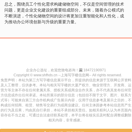
总之，围绕员工个性化需求构建储物空间，不仅是空间管理的技术
问题，更是企业文化建设的重要组成部分。未来，随着办公模式的
不断演进，个性化储物空间的设计将更加注重智能化和人性化，成
为推动办公环境创新与升级的重要力量。
企业办公选址，欢迎您致电咨询！
18472190971
Copyright © www.shfhds.cn --上海写字楼信息网-- All rights reserved.
免责声明：本站为第三方写字楼信息展示平台，所提供的信息来源于互联网公开资料
及人工整理，仅供参考。本站与相关写字楼的大厦产权方、物业管理方、开发商、运
营方等主体不存在任何隶属关系、授权关系或商业合作关系，亦不代表其发布任何官
方信息或作出任何承诺。本站所展示的部分信息（包括但不限于文字、图片、联系方
式等）可能来自第三方合作机构或广告展示内容，仅用于信息参考及展示之目的，不
构成任何招商、租赁、销售等交易行为或商业建议。任何主体因参考本站信息而产生
的行为及后果，均由其自行承担，本站不承担相关责任。如相关权利人认为本页面内
容存在不当之处，可通过合法途径联系处理，本平台将在核实后及时配合调整或删除
相关内容，非常感谢。