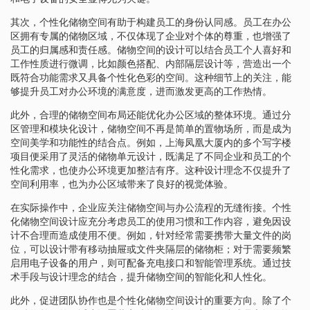
其次，个性化储物空间有助于构建员工的身份认同感。员工在办公
区拥有专属的储物区域，不仅体现了企业对个体的尊重，也增强了
员工的归属感和责任感。储物空间的设计可以结合员工个人喜好和
工作性质进行微调，比如颜色搭配、内部隔层设计等，营造出一个
既符合功能需求又具备个性化色彩的空间。这种细节上的关注，能
够提升员工对办公环境的满意度，进而激发更高的工作热情。
此外，合理的储物空间布局还能优化办公区域的整体环境。通过分
区管理和模块化设计，储物空间不再是简单的置物场所，而是成为
空间美学和功能性的结合点。例如，上海凤凰大厦内的多个写字楼
项目便采用了灵活的储物单元设计，既满足了不同企业和员工的个
性化需求，也使办公环境更加整洁有序。这种设计理念不仅提升了
空间利用率，也为办公区域带来了良好的视觉体验。
在实际操作中，企业应关注储物空间与办公流程的无缝衔接。个性
化储物空间设计应充分考虑员工的使用习惯和工作内容，避免因设
计不合理而造成使用不便。例如，针对经常需要携带大量文件的岗
位，可以设计带有移动抽屉或文件夹隔层的储物柜；对于需要频繁
启用电子设备的用户，则可配备充电接口和智能管理系统。通过技
术手段与设计理念的结合，提升储物空间的智能化和人性化。
此外，促进团队协作也是个性化储物空间设计的重要方向。除了个