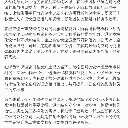
人储物单元外，适度设置共享储物区域，有助于团队成员之间的资
源共享与信息交流。在设计时，应兼顾个人隐私与团队互动的平
衡，比如采用半开放式储物架或带有透明面板的储物柜，既保证了
私密性又方便快速取用共享资料，强化团队的凝聚力和协作效率。
管理层也应重视储物空间的动态调整能力，随着团队规模和业务需
求的变化，储物空间应具备灵活扩展和重新配置的能力。通过模块
化设计和可拆卸结构，企业能够快速适应不同阶段的办公需求，避
免资源浪费。同时，定期收集员工反馈，了解其对储物空间的使用
体验和改进建议，持续优化设计方案，确保空间始终符合员工的实
际需求。
在绿色环保理念日益受到重视的当下，储物空间的设计也应考虑材
料的可持续性和环保性。选择环保材质和节能工艺，不仅对企业形
象有积极影响，也有助于营造健康舒适的办公环境。这种设计思路
与个性化储物空间的理念相辅相成，共同提升办公空间的品质和员
工的幸福感。
综合来看，个性化储物空间的建设，是现代写字楼办公环境提升私
密性和归属感的重要途径。通过结合安全性、功能性、美观性和灵
活性，满足员工多样化的需求，有助于打造高效、舒适且富有人文
关怀的办公空间。尤其是在竞争激烈的商业环境中，细节上的优化
往往是提升员工满意度和企业竞争力的关键所在。