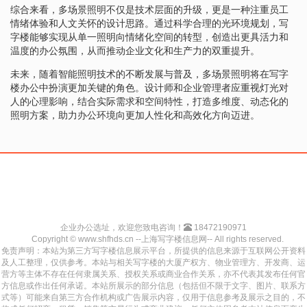
综合来看，多场景照明不仅是技术层面的升级，更是一种注重员工
情绪体验和人文关怀的设计思路。通过科学合理的光环境规划，写
字楼能够实现从单一照明向情绪化空间的转型，创造出更具活力和
温度的办公氛围，从而推动企业文化和生产力的双重提升。
未来，随着智能照明技术的不断发展与普及，多场景照明将在写字
楼办公中扮演更加关键的角色。设计师和企业管理者应重视灯光对
人的心理影响，结合实际需求和空间特性，打造多维度、动态化的
照明方案，助力办公环境向更加人性化和高效化方向迈进。
企业办公选址，欢迎您致电咨询！
18472190971
Copyright © www.shfhds.cn --上海写字楼信息网-- All rights reserved.
免责声明：本站为第三方写字楼信息展示平台，所提供的信息来源于互联网公开资料
及人工整理，仅供参考。本站与相关写字楼的大厦产权方、物业管理方、开发商、运
营方等主体不存在任何隶属关系、授权关系或商业合作关系，亦不代表其发布任何官
方信息或作出任何承诺。本站所展示的部分信息（包括但不限于文字、图片、联系方
式等）可能来自第三方合作机构或广告展示内容，仅用于信息参考及展示之目的，不