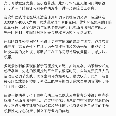
光，可以激活大脑，减少疲劳感。此外，均匀且无频闪的照明设
计，避免了眼睛疲劳和头痛的发生，进一步保障员工健康。
会议和团队讨论区域则适合使用可调节的暖色调光源，色温约在
3000K至4000K之间，营造温馨且包容的氛围。柔和的光线有助于降
低紧张感，激发创造力与团队协作精神。此类场景照明通常配合灯
光分区控制，实现针对不同会议规模与内容的灵活调整。
休息区或放松空间的灯光设计更注重情绪的舒缓与调节。通过布置
低亮度、高显色性的灯具，结合间接照明和装饰光源，形成柔和且
层次丰富的光环境，帮助员工在工作间隙迅速恢复精力，减少压力
积累。
多场景照明的实现依赖于智能控制系统，如调光器、场景预设和光
感应器等。先进的照明控制平台可以根据时间、自然光强度及人员
活动自动调节光线，确保室内环境始终处于最优状态。此外，结合
移动终端或语音控制，使员工能够根据自身需求自主调节照明，提
升个性化体验。
值得一提的是，位于市中心的上海凤凰大厦在其办公楼设计中充分
应用了多场景照明理念。通过智能化照明系统与空间布局的深度融
合，不仅提升了建筑的现代感和舒适度，也有效促进了员工的工作
积极性与身心健康，树立了行业内的典范。