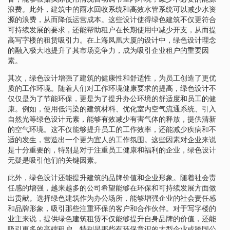
浪费。此外，建筑中的雨水回收系统和高效水管系统可以减少水资
源的浪费，从而降低运营成本。这些设计使得绿色建筑不仅更符合
可持续发展的要求，还能帮助租户在长期使用中减少开支，从而提
高写字楼的租赁吸引力。在上海凤凰大厦的设计中，绿色设计理念
的融入极大地提升了其市场竞争力，成为吸引企业租户的重要因
素。
其次，绿色设计增强了建筑的健康性和舒适性，为员工创造了更优
质的工作环境。随着人们对工作环境健康要求的提高，绿色设计不
仅仅是为了节能环保，更是为了提升办公环境的舒适度和员工的健
康。例如，使用低污染的建筑材料、优化室内空气流通系统、引入
自然光等绿色设计元素，能够有效减少有害气体的释放，提供清新
的空气环境。这不仅能够提升员工的工作效率，还能减少疾病和不
适的发生，营造出一个更为宜人的工作氛围。这些因素对企业来说
是十分重要的，特别是对于注重员工健康和福利的企业，绿色设计
无疑是吸引他们的关键因素。
此外，绿色设计还能提升建筑的品牌价值和企业形象。随着社会责
任感的增强，越来越多的公司希望能够在环保和可持续发展方面做
出贡献。选择绿色建筑作为办公场所，能够增强企业的社会责任感
和品牌形象，吸引那些注重环保的客户和合作伙伴。对于写字楼的
业主来说，提供绿色建筑租赁不仅能够提升自身品牌的价值，还能
吸引更多的高端租户，特别是那些有环保意识的大型企业或跨国公